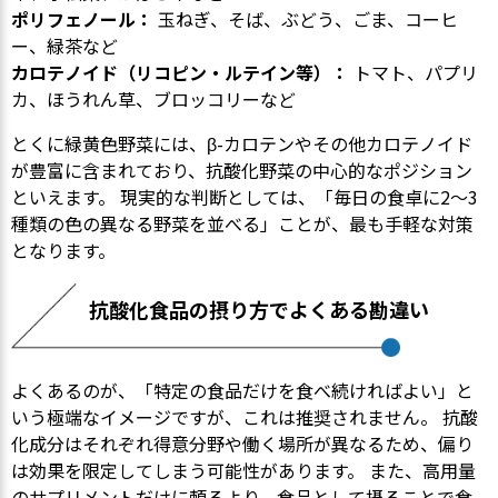
ポリフェノール：
玉ねぎ、そば、ぶどう、ごま、コーヒ
ー、緑茶など
カロテノイド（リコピン・ルテイン等）：
トマト、パプリ
カ、ほうれん草、ブロッコリーなど
とくに緑黄色野菜には、β-カロテンやその他カロテノイド
が豊富に含まれており、抗酸化野菜の中心的なポジション
といえます。 現実的な判断としては、「毎日の食卓に2〜3
種類の色の異なる野菜を並べる」ことが、最も手軽な対策
となります。
抗酸化食品の摂り方でよくある勘違い
よくあるのが、「特定の食品だけを食べ続ければよい」と
いう極端なイメージですが、これは推奨されません。 抗酸
化成分はそれぞれ得意分野や働く場所が異なるため、偏り
は効果を限定してしまう可能性があります。 また、高用量
のサプリメントだけに頼るより、食品として摂ることで食